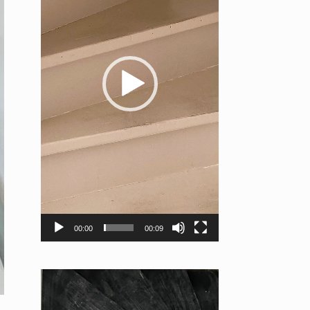
00:00
00:09
Videospeler