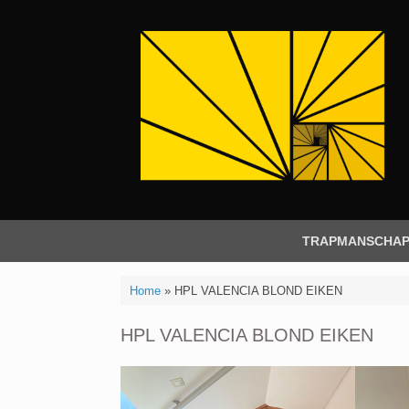
Ga
naar
de
inhoud
TRAPMANSCHA
Home
»
HPL VALENCIA BLOND EIKEN
HPL VALENCIA BLOND EIKEN