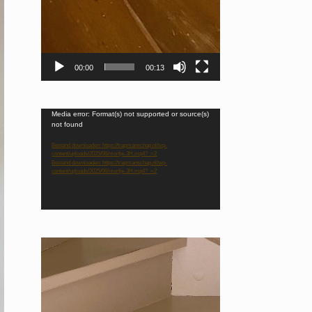
00:00
00:13
Videospeler
Media error: Format(s) not supported or source(s)
not found
Bestand downloaden: https://trapmanschap.nl/wp-
content/uploads/2025/06/morfje-3H.mp4?_=2
Bestand downloaden: https://trapmanschap.nl/wp-
content/uploads/2025/06/morfje-3H.mp4?_=2
Videospeler