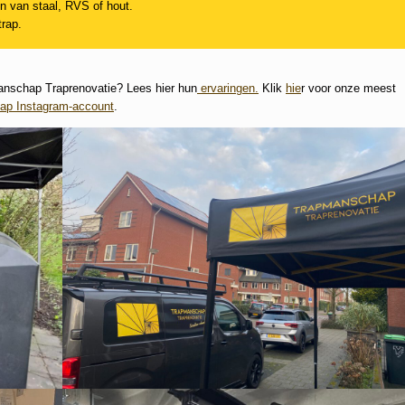
en van staal, RVS of hout.
trap.
anschap Traprenovatie? Lees hier hun
ervaringen.
Klik
hie
r voor onze meest
ap Instagram-account
.