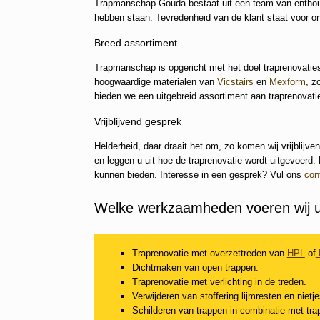
Trapmanschap Gouda bestaat uit een team van enthousi
hebben staan. Tevredenheid van de klant staat voor o
Breed assortiment
Trapmanschap is opgericht met het doel traprenovaties 
hoogwaardige materialen van
Vicstairs
en
Mexform
, z
bieden we een uitgebreid assortiment aan traprenovat
Vrijblijvend gesprek
Helderheid, daar draait het om, zo komen wij vrijblijve
en leggen u uit hoe de traprenovatie wordt uitgevoerd
kunnen bieden. Interesse in een gesprek? Vul ons
con
Welke werkzaamheden voeren wij u
Traprenovatie met overzettreden van
HPL
of
Dichtmaken van open trappen.
Traprenovatie met verlichting in de treden.
Verwijderen van stoffering lijmresten en nietj
Schilderen van trappen in combinatie met tra