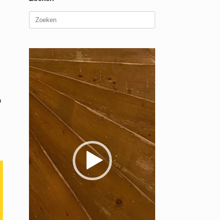
Zoeken
naar:
Videospeler
n