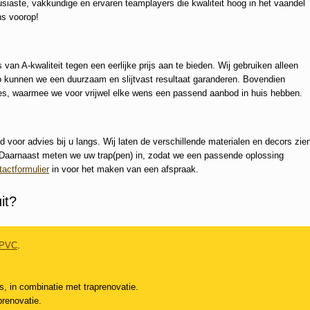
aste, vakkundige en ervaren teamplayers die kwaliteit hoog in het vaandel
ns voorop!
van A-kwaliteit tegen een eerlijke prijs aan te bieden. Wij gebruiken alleen
o kunnen we een duurzaam en slijtvast resultaat garanderen. Bovendien
ies, waarmee we voor vrijwel elke wens een passend aanbod in huis hebben.
nd voor advies bij u langs. Wij laten de verschillende materialen en decors zie
. Daarnaast meten we uw trap(pen) in, zodat we een passende oplossing
tactformulier
in voor het maken van een afspraak.
it?
PVC
.
es, in combinatie met traprenovatie.
prenovatie.