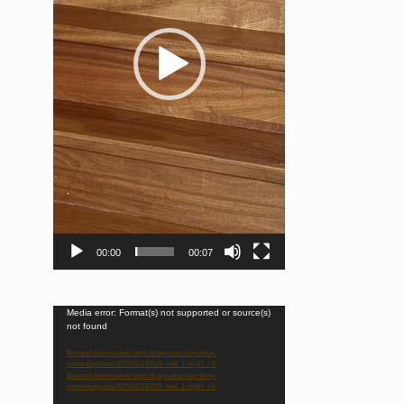
00:00
00:07
Videospeler
Media error: Format(s) not supported or source(s)
not found
Bestand downloaden: https://trapmanschap.nl/wp-
content/uploads/2025/06/240515_reel_1.mp4?_=6
Bestand downloaden: https://trapmanschap.nl/wp-
content/uploads/2025/06/240515_reel_1.mp4?_=6